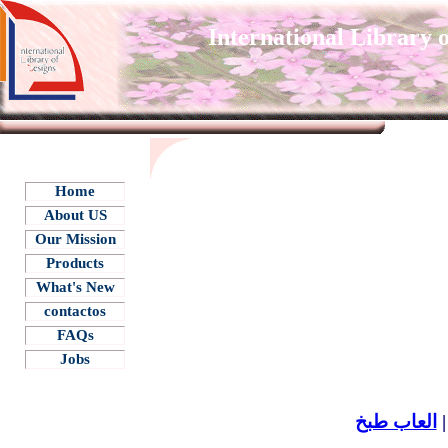
International Library 
Home
About US
Our Mission
Products
What's New
contactos
FAQs
Jobs
العاب طبخ