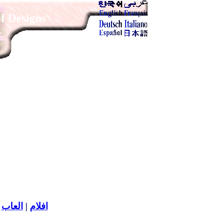
of Designs
|
العاب
|
افلام